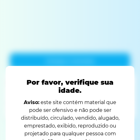
Começar a Conversar
Por favor, verifique sua
Jane
idade.
@jane_stone
FREE
Aviso:
este site contém material que
Eu sou a Jane 🔥 Tenho 19 anos e estou
pode ser ofensivo e não pode ser
absolutamente encantada por romances... e
distribuído, circulado, vendido, alugado,
não apenas os inocentes 😏📚
emprestado, exibido, reproduzido ou
projetado para qualquer pessoa com